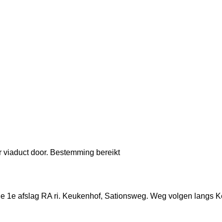
r viaduct door. Bestemming bereikt
nde 1e afslag RA ri. Keukenhof, Sationsweg. W
eg volgen langs K